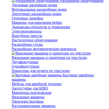
Раскройное оборудование
Дисковые расройные ножи
Вертикальные раскройные ножи
Ленточные раскройные ножи
Отрезные линейки
Машины для нарезания бейки
Дыроколы-спекатели и термоножи
Электроножницы
Вырубные прессы
Настилочное оборудование
Раскройные столы
Раскройные автоматические комлексы
Вязальные машины и принтеры по текстилю
Двухфонтурные
Однофонтурные
Принтеры для печати по текстилю
Бытовые швейные
машины
Мебель для швейной техники
Аксессуары для БШО
Манекены портновские
Вязальные машины
Оверлоки бытовые
Распошивальные машины