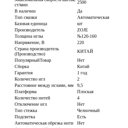
2500
ст/мин
В наличии
Да
Тип смазки
Автоматическая
Базовая единица
шт
Производитель
ZOJE
Толщина иглы
№120-160
Напряжение, В
220
Страна производитель
КИТАЙ
(Производство)
ПопулярныйТовар
Нет
Сборка
Китай
Гарантия
1 год
Количество игл
2
Расстояние между иглами, мм
9,5
Платформа
Плоская
Количество нитей
4
Отключение игл
Нет
Тип стежка
Челночный
Подсветка
Есть
Автоматическая обрезка нити
Нет