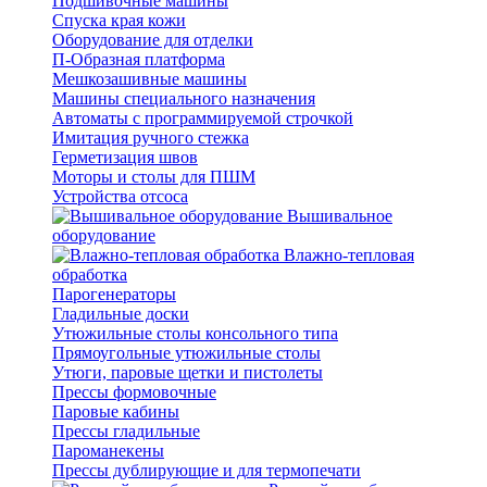
Подшивочные машины
Спуска края кожи
Оборудование для отделки
П-Образная платформа
Мешкозашивные машины
Машины специального назначения
Автоматы с программируемой строчкой
Имитация ручного стежка
Герметизация швов
Моторы и столы для ПШМ
Устройства отсоса
Вышивальное
оборудование
Влажно-тепловая
обработка
Парогенераторы
Гладильные доски
Утюжильные столы консольного типа
Прямоугольные утюжильные столы
Утюги, паровые щетки и пистолеты
Прессы формовочные
Паровые кабины
Прессы гладильные
Пароманекены
Прессы дублирующие и для термопечати