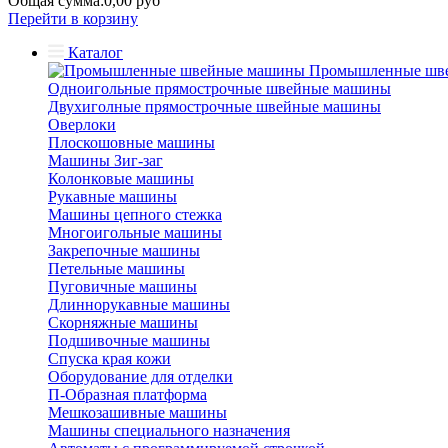
Общая сумма:
0,00 руб
Перейти в корзину
Каталог
Промышленные шв
Одноигольные прямострочные швейные машины
Двухиголные прямострочные швейные машины
Оверлоки
Плоскошовные машины
Машины Зиг-заг
Колонковые машины
Рукавные машины
Машины цепного стежка
Многоигольные машины
Закрепочные машины
Петельные машины
Пуговичные машины
Длиннорукавные машины
Скорняжные машины
Подшивочные машины
Спуска края кожи
Оборудование для отделки
П-Образная платформа
Мешкозашивные машины
Машины специального назначения