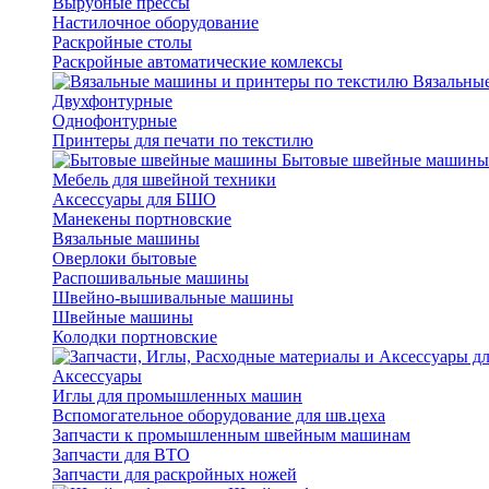
Вырубные прессы
Настилочное оборудование
Раскройные столы
Раскройные автоматические комлексы
Вязальные
Двухфонтурные
Однофонтурные
Принтеры для печати по текстилю
Бытовые швейные машины
Мебель для швейной техники
Аксессуары для БШО
Манекены портновские
Вязальные машины
Оверлоки бытовые
Распошивальные машины
Швейно-вышивальные машины
Швейные машины
Колодки портновские
Аксессуары
Иглы для промышленных машин
Вспомогательное оборудование для шв.цеха
Запчасти к промышленным швейным машинам
Запчасти для ВТО
Запчасти для раскройных ножей