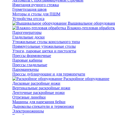
Автоматы с программируемой строчкой
Имитация ручного стежка
Герметизация швов
Моторы и столы для ПШМ
Устройства отсоса
Вышивальное оборудован
Влажно-тепловая обработк
Парогенераторы
Гладильные доски
Утюжильные столы консольного типа
Прямоугольные утюжильные столы
Утюги, паровые щетки и пистолеты
Прессы формовочные
Паровые кабины
Прессы гладильные
Пароманекены
Прессы дублирующие и для термопечати
Раскройное оборудование
Дисковые расройные ножи
Вертикальные раскройные ножи
Ленточные раскройные ножи
Отрезные линейки
Машины для нарезания бейки
Дыроколы-спекатели и термоножи
Электроножницы