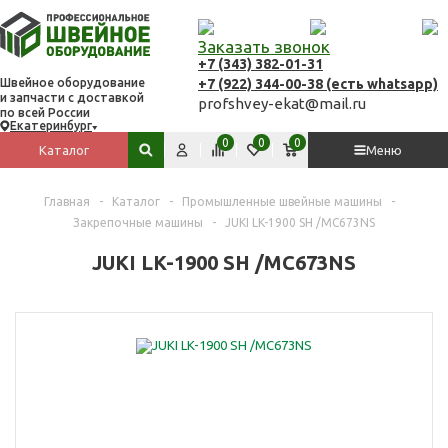
Заказать звонок
+7 (343) 382-01-31
+7 (922) 344-00-38 (есть whatsapp)
Швейное оборудование
и запчасти с доставкой
profshvey-ekat@mail.ru
по всей России
Екатеринбург
Вход
Сравнить
Избранное
Корзина
0
0
0
Каталог
Меню
Поиск по сайту
Главная
-
Каталог
-
Промышленные швейные машины
-
Закрепочные машины
-
JUKI LK-1900 SH /MC673NS
JUKI LK-1900 SH /MC673NS