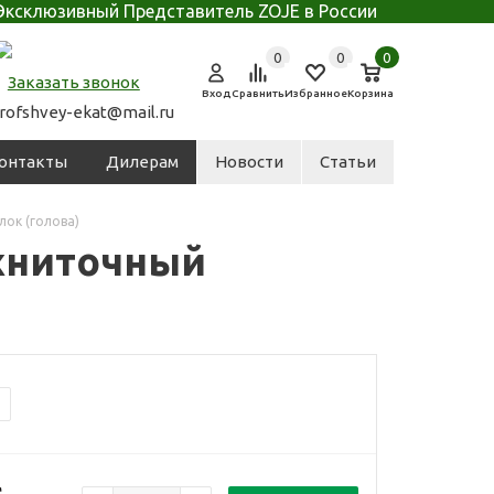
Эксклюзивный Представитель ZOJE в России
0
0
0
Заказать звонок
Вход
Сравнить
Избранное
Корзина
rofshvey-ekat@mail.ru
онтакты
Дилерам
Новости
Статьи
ок (голова)
хниточный