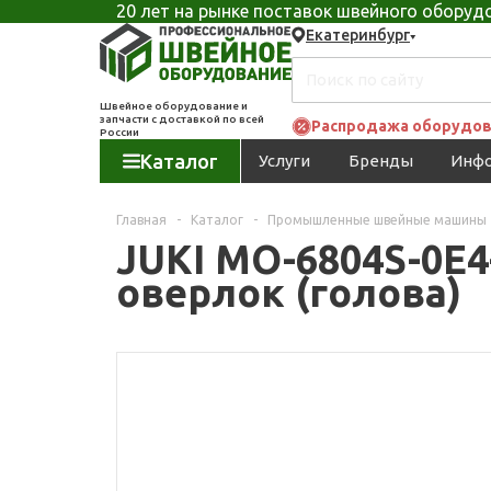
20 лет на рынке поставок швейного обору
Екатеринбург
Швейное оборудование и
запчасти с доставкой по всей
Распродажа оборудов
России
Каталог
Услуги
Бренды
Инф
Главная
-
Каталог
-
Промышленные швейные машины
JUKI MO-6804S-0E
оверлок (голова)