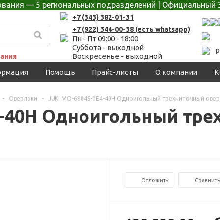
дования — 5 региональных подразделений | Официальный 
+7 (343) 382-01-31
+7 (922) 344-00-38 (есть whatsapp)
Пн - Пт 09:00 - 18:00
Суббота - выходной
p
Воскресенье - выходной
ания
ормация
Помощь
Прайс-листы
О компании
К
-
Оверлоки
-
JUKI MO-6804S-0E4-40H Одноигольный трехниточный оверл
4-40H Одноигольный тре
Отложить
Сравнить