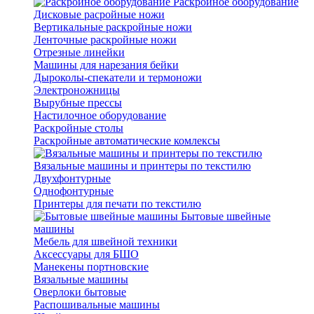
Раскройное оборудование
Дисковые расройные ножи
Вертикальные раскройные ножи
Ленточные раскройные ножи
Отрезные линейки
Машины для нарезания бейки
Дыроколы-спекатели и термоножи
Электроножницы
Вырубные прессы
Настилочное оборудование
Раскройные столы
Раскройные автоматические комлексы
Вязальные машины и принтеры по текстилю
Двухфонтурные
Однофонтурные
Принтеры для печати по текстилю
Бытовые швейные
машины
Мебель для швейной техники
Аксессуары для БШО
Манекены портновские
Вязальные машины
Оверлоки бытовые
Распошивальные машины