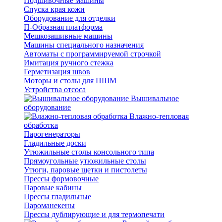
Подшивочные машины
Спуска края кожи
Оборудование для отделки
П-Образная платформа
Мешкозашивные машины
Машины специального назначения
Автоматы с программируемой строчкой
Имитация ручного стежка
Герметизация швов
Моторы и столы для ПШМ
Устройства отсоса
Вышивальное
оборудование
Влажно-тепловая
обработка
Парогенераторы
Гладильные доски
Утюжильные столы консольного типа
Прямоугольные утюжильные столы
Утюги, паровые щетки и пистолеты
Прессы формовочные
Паровые кабины
Прессы гладильные
Пароманекены
Прессы дублирующие и для термопечати