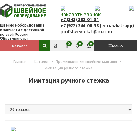
Заказать звонок
+7 (343) 382-01-31
+7 (922) 344-00-38 (есть whatsapp)
Швейное оборудование
и запчасти с доставкой
profshvey-ekat@mail.ru
по всей России
Екатеринбург
Вход
Сравнить
Избранное
Корзина
0
0
0
Каталог
Меню
Поиск по сайту
Главная
-
Каталог
-
Промышленные швейные машины
-
Имитация ручного стежка
Имитация ручного стежка