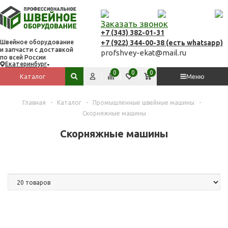
Заказать звонок
+7 (343) 382-01-31
+7 (922) 344-00-38 (есть whatsapp)
Швейное оборудование
и запчасти с доставкой
profshvey-ekat@mail.ru
по всей России
Екатеринбург
Вход
Сравнить
Избранное
Корзина
0
0
0
Каталог
Меню
Поиск по сайту
Главная
-
Каталог
-
Промышленные швейные машины
-
Скорняжные машины
Скорняжные машины