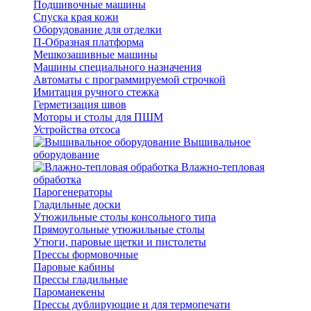
Подшивочные машины
Спуска края кожи
Оборудование для отделки
П-Образная платформа
Мешкозашивные машины
Машины специального назначения
Автоматы с программируемой строчкой
Имитация ручного стежка
Герметизация швов
Моторы и столы для ПШМ
Устройства отсоса
Вышивальное
оборудование
Влажно-тепловая
обработка
Парогенераторы
Гладильные доски
Утюжильные столы консольного типа
Прямоугольные утюжильные столы
Утюги, паровые щетки и пистолеты
Прессы формовочные
Паровые кабины
Прессы гладильные
Пароманекены
Прессы дублирующие и для термопечати