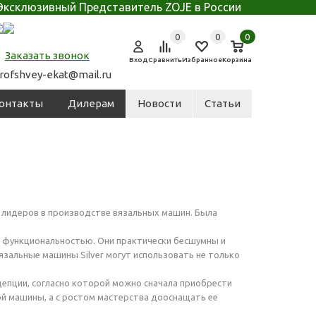
Эксклюзивный Представитель ZOJE в России
0
0
0
Заказать звонок
Вход
Сравнить
Избранное
Корзина
rofshvey-ekat@mail.ru
онтакты
Дилерам
Новости
Статьи
из лидеров в производстве вязальных машин. Была
 функциональностью. Они практически бесшумны и
язальные машины Silver могут использовать не только
епции, согласно которой можно сначала приобрести
й машины, а с ростом мастерства дооснащать ее