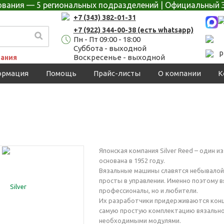
дования — 5 региональных подразделений | Официальный 
+7 (343) 382-01-31
+7 (922) 344-00-38 (есть whatsapp)
Пн - Пт 09:00 - 18:00
Суббота - выходной
p
Воскресенье - выходной
ания
ормация
Помощь
Прайс-листы
О компании
К
Японская компания Silver Reed – один 
основана в 1952 году.
Вязальные машины славятся небывалой
просты в управлении. Именно поэтому в
профессионалы, но и любители.
Их разработчики придерживаются конц
самую простую комплектацию вязально
необходимыми модулями.