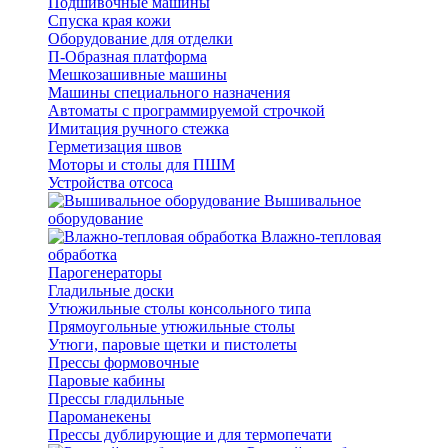
Подшивочные машины
Спуска края кожи
Оборудование для отделки
П-Образная платформа
Мешкозашивные машины
Машины специального назначения
Автоматы с программируемой строчкой
Имитация ручного стежка
Герметизация швов
Моторы и столы для ПШМ
Устройства отсоса
Вышивальное
оборудование
Влажно-тепловая
обработка
Парогенераторы
Гладильные доски
Утюжильные столы консольного типа
Прямоугольные утюжильные столы
Утюги, паровые щетки и пистолеты
Прессы формовочные
Паровые кабины
Прессы гладильные
Пароманекены
Прессы дублирующие и для термопечати