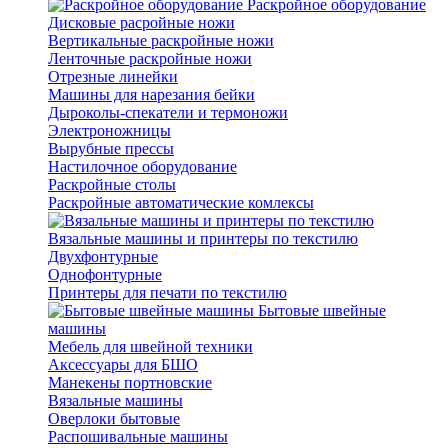
Раскройное оборудование
Дисковые расройные ножи
Вертикальные раскройные ножи
Ленточные раскройные ножи
Отрезные линейки
Машины для нарезания бейки
Дыроколы-спекатели и термоножи
Электроножницы
Вырубные прессы
Настилочное оборудование
Раскройные столы
Раскройные автоматические комлексы
Вязальные машины и принтеры по текстилю
Двухфонтурные
Однофонтурные
Принтеры для печати по текстилю
Бытовые швейные
машины
Мебель для швейной техники
Аксессуары для БШО
Манекены портновские
Вязальные машины
Оверлоки бытовые
Распошивальные машины