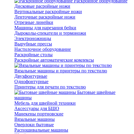
Раскройное оборудование
Дисковые расройные ножи
Вертикальные раскройные ножи
Ленточные раскройные ножи
Отрезные линейки
Машины для нарезания бейки
Дыроколы-спекатели и термоножи
Электроножницы
Вырубные прессы
Настилочное оборудование
Раскройные столы
Раскройные автоматические комлексы
Вязальные машины и принтеры по текстилю
Двухфонтурные
Однофонтурные
Принтеры для печати по текстилю
Бытовые швейные
машины
Мебель для швейной техники
Аксессуары для БШО
Манекены портновские
Вязальные машины
Оверлоки бытовые
Распошивальные машины