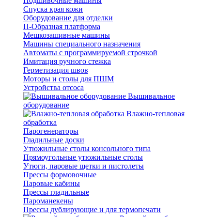
Подшивочные машины
Спуска края кожи
Оборудование для отделки
П-Образная платформа
Мешкозашивные машины
Машины специального назначения
Автоматы с программируемой строчкой
Имитация ручного стежка
Герметизация швов
Моторы и столы для ПШМ
Устройства отсоса
Вышивальное
оборудование
Влажно-тепловая
обработка
Парогенераторы
Гладильные доски
Утюжильные столы консольного типа
Прямоугольные утюжильные столы
Утюги, паровые щетки и пистолеты
Прессы формовочные
Паровые кабины
Прессы гладильные
Пароманекены
Прессы дублирующие и для термопечати