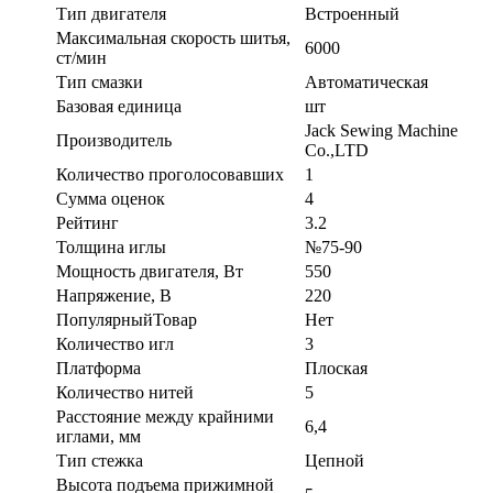
Тип двигателя
Встроенный
Максимальная скорость шитья,
6000
ст/мин
Тип смазки
Автоматическая
Базовая единица
шт
Jack Sewing Machine
Производитель
Co.,LTD
Количество проголосовавших
1
Сумма оценок
4
Рейтинг
3.2
Толщина иглы
№75-90
Мощность двигателя, Вт
550
Напряжение, В
220
ПопулярныйТовар
Нет
Количество игл
3
Платформа
Плоская
Количество нитей
5
Расстояние между крайними
6,4
иглами, мм
Тип стежка
Цепной
Высота подъема прижимной