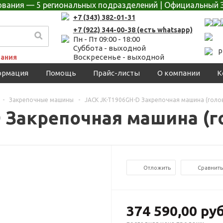
дования — 5 региональных подразделений | Официальный 
+7 (343) 382-01-31
+7 (922) 344-00-38 (есть whatsapp)
Пн - Пт 09:00 - 18:00
Суббота - выходной
p
Воскресенье - выходной
ания
ормация
Помощь
Прайс-листы
О компании
К
-
Закрепочные машины
-
JACK JK-T1906GH-D Закрепочная машина (голо
 Закрепочная машина (г
Отложить
Сравнить
374 590,00 ру