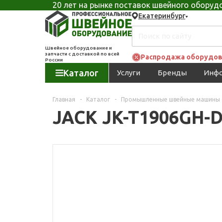
20 лет на рынке поставок швейного обору
Екатеринбург
Швейное оборудование и
запчасти с доставкой по всей
Распродажа оборудов
России
Каталог
Услуги
Бренды
Инф
Главная
-
Каталог
-
Промышленные швейные машины
JACK JK-T1906GH-D