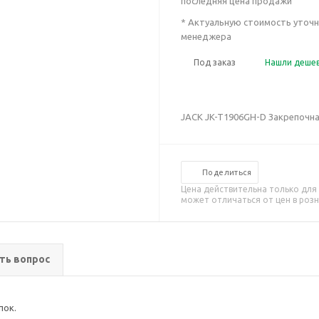
последняя цена продажи
* Актуальную стоимость уточн
менеджера
Под заказ
Нашли деше
JACK JK-T1906GH-D Закрепочна
Поделиться
Цена действительна только для
может отличаться от цен в роз
ть вопрос
пок.