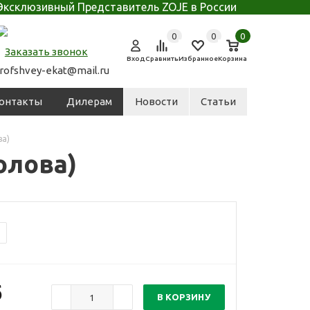
Эксклюзивный Представитель ZOJE в России
0
0
0
Заказать звонок
Вход
Сравнить
Избранное
Корзина
rofshvey-ekat@mail.ru
онтакты
Дилерам
Новости
Статьи
ва)
олова)
б
В КОРЗИНУ