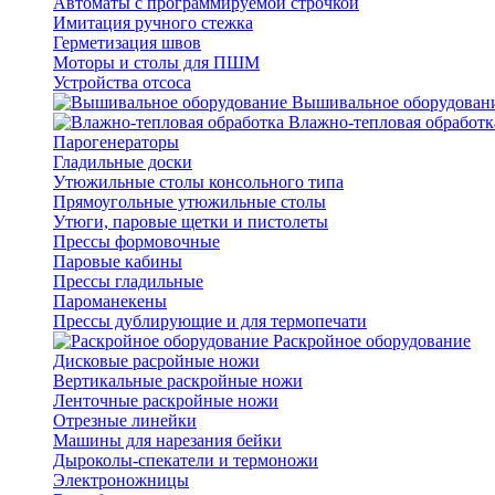
Автоматы с программируемой строчкой
Имитация ручного стежка
Герметизация швов
Моторы и столы для ПШМ
Устройства отсоса
Вышивальное оборудован
Влажно-тепловая обработк
Парогенераторы
Гладильные доски
Утюжильные столы консольного типа
Прямоугольные утюжильные столы
Утюги, паровые щетки и пистолеты
Прессы формовочные
Паровые кабины
Прессы гладильные
Пароманекены
Прессы дублирующие и для термопечати
Раскройное оборудование
Дисковые расройные ножи
Вертикальные раскройные ножи
Ленточные раскройные ножи
Отрезные линейки
Машины для нарезания бейки
Дыроколы-спекатели и термоножи
Электроножницы