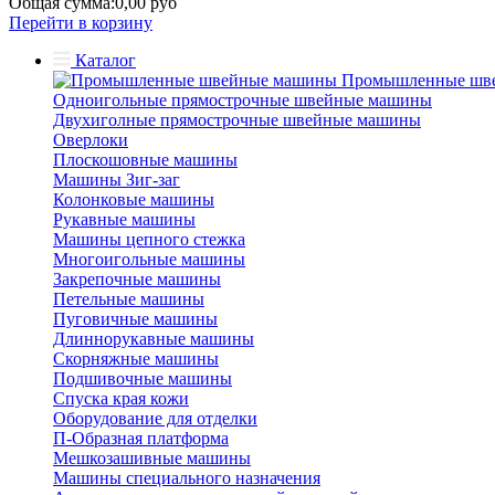
Общая сумма:
0,00 руб
Перейти в корзину
Каталог
Промышленные шв
Одноигольные прямострочные швейные машины
Двухиголные прямострочные швейные машины
Оверлоки
Плоскошовные машины
Машины Зиг-заг
Колонковые машины
Рукавные машины
Машины цепного стежка
Многоигольные машины
Закрепочные машины
Петельные машины
Пуговичные машины
Длиннорукавные машины
Скорняжные машины
Подшивочные машины
Спуска края кожи
Оборудование для отделки
П-Образная платформа
Мешкозашивные машины
Машины специального назначения