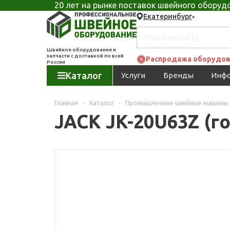
20 лет на рынке поставок швейного обору
Екатеринбург
Швейное оборудование и
запчасти с доставкой по всей
Распродажа оборудов
России
Каталог
Услуги
Бренды
Инф
Главная
-
Каталог
-
Промышленные швейные машины
JACK JK-20U63Z (г