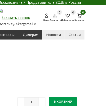
Эксклюзивный Представитель ZOJE в России
0
0
0
Заказать звонок
Вход
Сравнить
Избранное
Корзина
rofshvey-ekat@mail.ru
онтакты
Дилерам
Новости
Статьи
В КОРЗИНУ