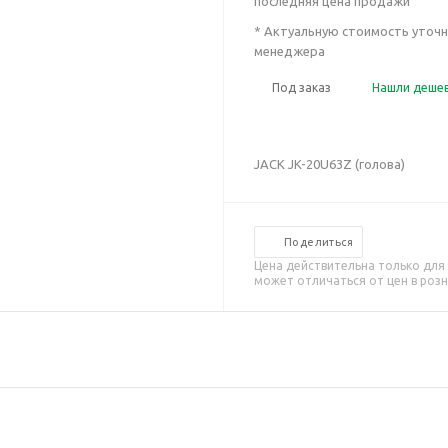
последняя цена продажи
* Актуальную стоимость уточн
менеджера
Под заказ
Нашли деше
JACK JK-20U63Z (голова)
Поделиться
Цена действительна только для
может отличаться от цен в роз