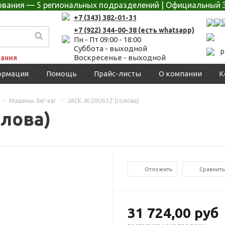
дования — 5 региональных подразделений | Официальный 
+7 (343) 382-01-31
+7 (922) 344-00-38 (есть whatsapp)
Пн - Пт 09:00 - 18:00
Суббота - выходной
p
Воскресенье - выходной
ания
ормация
Помощь
Прайс-листы
О компании
К
-
Машины Зиг-заг
-
JACK JK-20U63Z (голова)
олова)
Отложить
Сравнить
31 724,00 руб