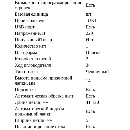
Возможность программирования
Есть
строчек
Базовая единица
шт
Производитель
JUKI
USB порт
Есть
Напряжение, В
220
ПопулярныйТовар
Нет
Количество игл
1
Платформа
Плоская
Количество нитей
2
Ход игловодителя
34
Тип стежка
Челночный
Высота подъема прижимной
14
лапки, мм
Подсветка
Есть
Автоматическая обрезка нити
Есть
Длина петли, мм
41-120
Автоматический подъём
Есть
прижимной лапки
Ширина петли, мм
5
Позиционирование иглы
Есть