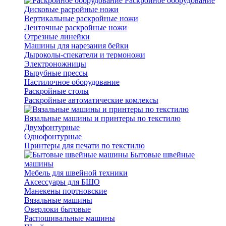
Раскройное оборудование
Дисковые расройные ножи
Вертикальные раскройные ножи
Ленточные раскройные ножи
Отрезные линейки
Машины для нарезания бейки
Дыроколы-спекатели и термоножи
Электроножницы
Вырубные прессы
Настилочное оборудование
Раскройные столы
Раскройные автоматические комлексы
Вязальные машины и принтеры по текстилю
Двухфонтурные
Однофонтурные
Принтеры для печати по текстилю
Бытовые швейные
машины
Мебель для швейной техники
Аксессуары для БШО
Манекены портновские
Вязальные машины
Оверлоки бытовые
Распошивальные машины