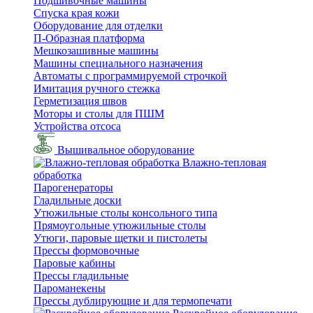
Подшивочные машины
Спуска края кожи
Оборудование для отделки
П-Образная платформа
Мешкозашивные машины
Машины специального назначения
Автоматы с программируемой строчкой
Имитация ручного стежка
Герметизация швов
Моторы и столы для ПШМ
Устройства отсоса
Вышивальное оборудование
Влажно-тепловая
обработка
Парогенераторы
Гладильные доски
Утюжильные столы консольного типа
Прямоугольные утюжильные столы
Утюги, паровые щетки и пистолеты
Прессы формовочные
Паровые кабины
Прессы гладильные
Пароманекены
Прессы дублирующие и для термопечати