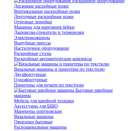
Раскройное оборудование
Дисковые расройные ножи
Вертикальные раскройные ножи
Ленточные раскройные ножи
Отрезные линейки
Машины для нарезания бейки
Дыроколы-спекатели и термоножи
Электроножницы
Вырубные прессы
Настилочное оборудование
Раскройные столы
Раскройные автоматические комлексы
Вязальные машины и принтеры по текстилю
Двухфонтурные
Однофонтурные
Принтеры для печати по текстилю
Бытовые швейные
машины
Мебель для швейной техники
Аксессуары для БШО
Манекены портновские
Вязальные машины
Оверлоки бытовые
Распошивальные машины