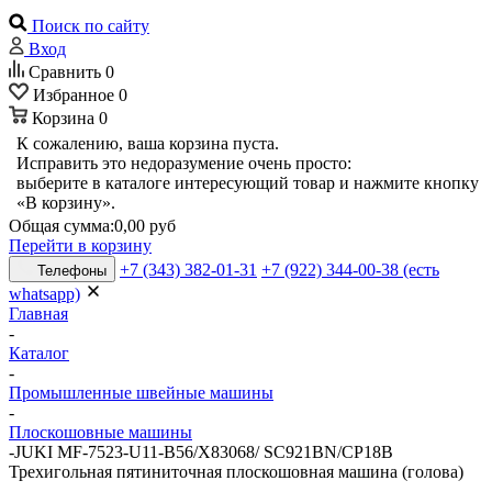
Поиск по сайту
Вход
Сравнить
0
Избранное
0
Корзина
0
К сожалению, ваша корзина пуста.
Исправить это недоразумение очень просто:
выберите в каталоге интересующий товар и нажмите кнопку
«В корзину».
Общая сумма:
0,00 руб
Перейти в корзину
+7 (343) 382-01-31
+7 (922) 344-00-38 (есть
Телефоны
whatsapp)
Главная
-
Каталог
-
Промышленные швейные машины
-
Плоскошовные машины
-
JUKI MF-7523-U11-B56/X83068/ SC921BN/CP18B
Трехигольная пятиниточная плоскошовная машина (голова)