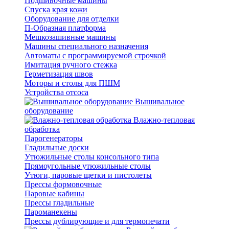
Подшивочные машины
Спуска края кожи
Оборудование для отделки
П-Образная платформа
Мешкозашивные машины
Машины специального назначения
Автоматы с программируемой строчкой
Имитация ручного стежка
Герметизация швов
Моторы и столы для ПШМ
Устройства отсоса
Вышивальное
оборудование
Влажно-тепловая
обработка
Парогенераторы
Гладильные доски
Утюжильные столы консольного типа
Прямоугольные утюжильные столы
Утюги, паровые щетки и пистолеты
Прессы формовочные
Паровые кабины
Прессы гладильные
Пароманекены
Прессы дублирующие и для термопечати