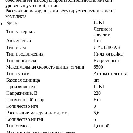
обеспечивает высокую производительность, низкий
уровень шума и вибрации
Расстояние между иглами регулируется путем замены
комплекта
Бренд
JUKI
Легкие и
Тип материала
средние
Автоматика
Нет
Тип иглы
UYx128GAS
Тип продвижения
Нижняя рейка
Тип двигателя
Встроенный
Максимальная скорость шитья, ст/мин
6500
Тип смазки
Автоматическая
Базовая единица
шт
Производитель
JUKI
Напряжение, В
220
ПопулярныйТовар
Нет
Количество игл
3
Расстояние между иглами, мм
5,6
Количество нитей
5
Тип стежка
Цепной
Максимимальная высота подъёма