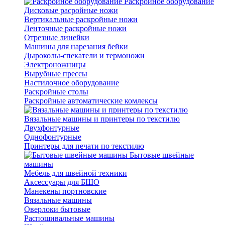
Раскройное оборудование
Дисковые расройные ножи
Вертикальные раскройные ножи
Ленточные раскройные ножи
Отрезные линейки
Машины для нарезания бейки
Дыроколы-спекатели и термоножи
Электроножницы
Вырубные прессы
Настилочное оборудование
Раскройные столы
Раскройные автоматические комлексы
Вязальные машины и принтеры по текстилю
Двухфонтурные
Однофонтурные
Принтеры для печати по текстилю
Бытовые швейные
машины
Мебель для швейной техники
Аксессуары для БШО
Манекены портновские
Вязальные машины
Оверлоки бытовые
Распошивальные машины