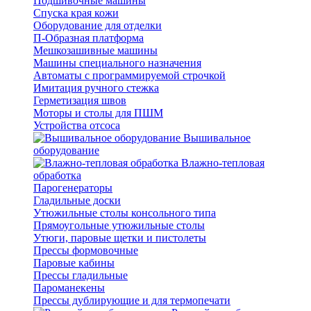
Подшивочные машины
Спуска края кожи
Оборудование для отделки
П-Образная платформа
Мешкозашивные машины
Машины специального назначения
Автоматы с программируемой строчкой
Имитация ручного стежка
Герметизация швов
Моторы и столы для ПШМ
Устройства отсоса
Вышивальное
оборудование
Влажно-тепловая
обработка
Парогенераторы
Гладильные доски
Утюжильные столы консольного типа
Прямоугольные утюжильные столы
Утюги, паровые щетки и пистолеты
Прессы формовочные
Паровые кабины
Прессы гладильные
Пароманекены
Прессы дублирующие и для термопечати