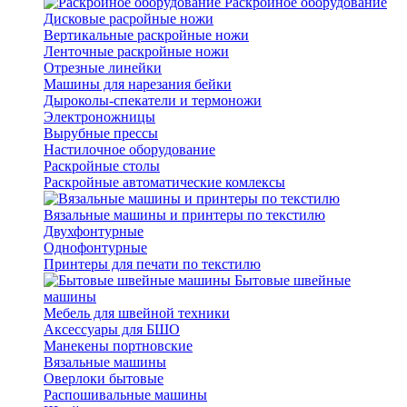
Раскройное оборудование
Дисковые расройные ножи
Вертикальные раскройные ножи
Ленточные раскройные ножи
Отрезные линейки
Машины для нарезания бейки
Дыроколы-спекатели и термоножи
Электроножницы
Вырубные прессы
Настилочное оборудование
Раскройные столы
Раскройные автоматические комлексы
Вязальные машины и принтеры по текстилю
Двухфонтурные
Однофонтурные
Принтеры для печати по текстилю
Бытовые швейные
машины
Мебель для швейной техники
Аксессуары для БШО
Манекены портновские
Вязальные машины
Оверлоки бытовые
Распошивальные машины