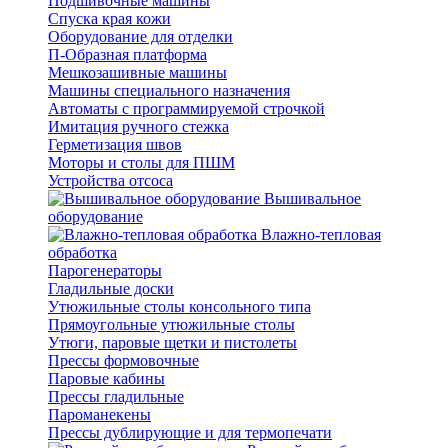
Подшивочные машины
Спуска края кожи
Оборудование для отделки
П-Образная платформа
Мешкозашивные машины
Машины специального назначения
Автоматы с программируемой строчкой
Имитация ручного стежка
Герметизация швов
Моторы и столы для ПШМ
Устройства отсоса
Вышивальное
оборудование
Влажно-тепловая
обработка
Парогенераторы
Гладильные доски
Утюжильные столы консольного типа
Прямоугольные утюжильные столы
Утюги, паровые щетки и пистолеты
Прессы формовочные
Паровые кабины
Прессы гладильные
Пароманекены
Прессы дублирующие и для термопечати