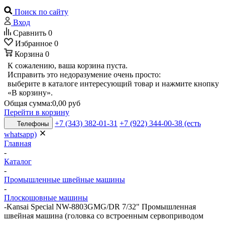
Поиск по сайту
Вход
Сравнить
0
Избранное
0
Корзина
0
К сожалению, ваша корзина пуста.
Исправить это недоразумение очень просто:
выберите в каталоге интересующий товар и нажмите кнопку
«В корзину».
Общая сумма:
0,00 руб
Перейти в корзину
+7 (343) 382-01-31
+7 (922) 344-00-38 (есть
Телефоны
whatsapp)
Главная
-
Каталог
-
Промышленные швейные машины
-
Плоскошовные машины
-
Kansai Special NW-8803GMG/DR 7/32" Промышленная
швейная машина (головка со встроенным сервоприводом