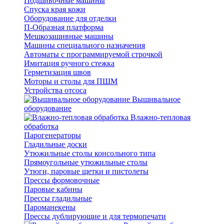
Подшивочные машины
Спуска края кожи
Оборудование для отделки
П-Образная платформа
Мешкозашивные машины
Машины специального назначения
Автоматы с программируемой строчкой
Имитация ручного стежка
Герметизация швов
Моторы и столы для ПШМ
Устройства отсоса
Вышивальное
оборудование
Влажно-тепловая
обработка
Парогенераторы
Гладильные доски
Утюжильные столы консольного типа
Прямоугольные утюжильные столы
Утюги, паровые щетки и пистолеты
Прессы формовочные
Паровые кабины
Прессы гладильные
Пароманекены
Прессы дублирующие и для термопечати