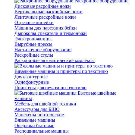
Раскройное оборудование
Дисковые расройные ножи
Вертикальные раскройные ножи
Ленточные раскройные ножи
Отрезные линейки
Машины для нарезания бейки
Дыроколы-спекатели и термоножи
Электроножницы
Вырубные прессы
Настилочное оборудование
Раскройные столы
Раскройные автоматические комлексы
Вязальные машины и принтеры по текстилю
Двухфонтурные
Однофонтурные
Принтеры для печати по текстилю
Бытовые швейные
машины
Мебель для швейной техники
Аксессуары для БШО
Манекены портновские
Вязальные машины
Оверлоки бытовые
Распошивальные машины