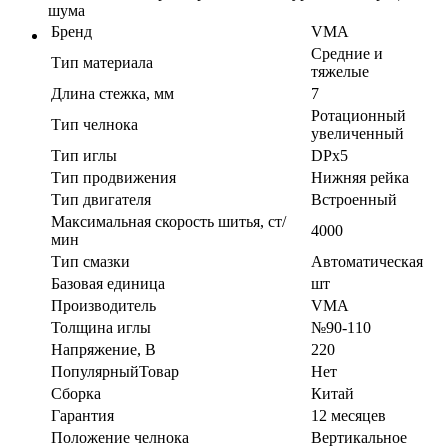
шума
Бренд
VMA
Средние и
Тип материала
тяжелые
Длина стежка, мм
7
Ротационный
Тип челнока
увеличенный
Тип иглы
DPx5
Тип продвижения
Нижняя рейка
Тип двигателя
Встроенный
Максимальная скорость шитья, ст/
4000
мин
Тип смазки
Автоматическая
Базовая единица
шт
Производитель
VMA
Толщина иглы
№90-110
Напряжение, В
220
ПопулярныйТовар
Нет
Сборка
Китай
Гарантия
12 месяцев
Положение челнока
Вертикальное