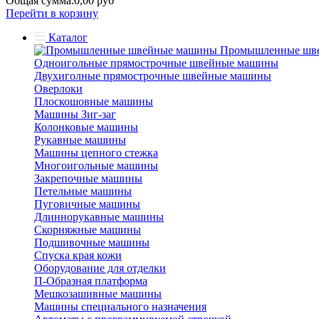
Общая сумма:
0,00 руб
Перейти в корзину
Каталог
Промышленные шв
Одноигольные прямострочные швейные машины
Двухиголные прямострочные швейные машины
Оверлоки
Плоскошовные машины
Машины Зиг-заг
Колонковые машины
Рукавные машины
Машины цепного стежка
Многоигольные машины
Закрепочные машины
Петельные машины
Пуговичные машины
Длиннорукавные машины
Скорняжные машины
Подшивочные машины
Спуска края кожи
Оборудование для отделки
П-Образная платформа
Мешкозашивные машины
Машины специального назначения