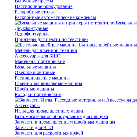
Вырубные прессы
Настилочное оборудование
Раскройные столы
Раскройные автоматические комлексы
Вязальные
Двухфонтурные
Однофонтурные
Принтеры для печати по текстилю
Бытовые швейные машины
Мебель для швейной техники
Аксессуары для БШО
Манекены портновские
Вязальные машины
Оверлоки бытовые
Распошивальные машины
Швейно-вышивальные машины
Швейные машины
Колодки портновские
Аксессуары
Иглы для промышленных машин
Вспомогательное оборудование для шв.цеха
Запчасти к промышленным швейным машинам
Запчасти для ВТО
Запчасти для раскройных ножей