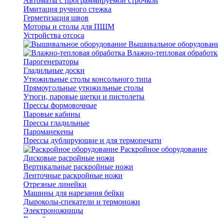
Автоматы с программируемой строчкой
Имитация ручного стежка
Герметизация швов
Моторы и столы для ПШМ
Устройства отсоса
Вышивальное оборудован
Влажно-тепловая обработк
Парогенераторы
Гладильные доски
Утюжильные столы консольного типа
Прямоугольные утюжильные столы
Утюги, паровые щетки и пистолеты
Прессы формовочные
Паровые кабины
Прессы гладильные
Пароманекены
Прессы дублирующие и для термопечати
Раскройное оборудование
Дисковые расройные ножи
Вертикальные раскройные ножи
Ленточные раскройные ножи
Отрезные линейки
Машины для нарезания бейки
Дыроколы-спекатели и термоножи
Электроножницы