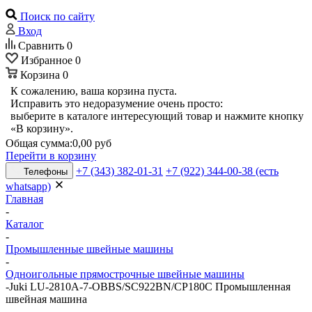
Поиск по сайту
Вход
Сравнить
0
Избранное
0
Корзина
0
К сожалению, ваша корзина пуста.
Исправить это недоразумение очень просто:
выберите в каталоге интересующий товар и нажмите кнопку
«В корзину».
Общая сумма:
0,00 руб
Перейти в корзину
+7 (343) 382-01-31
+7 (922) 344-00-38 (есть
Телефоны
whatsapp)
Главная
-
Каталог
-
Промышленные швейные машины
-
Одноигольные прямострочные швейные машины
-
Juki LU-2810A-7-OBBS/SC922BN/CP180C Промышленная
швейная машина