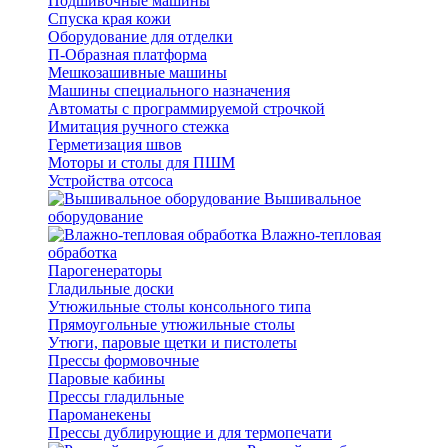
Подшивочные машины
Спуска края кожи
Оборудование для отделки
П-Образная платформа
Мешкозашивные машины
Машины специального назначения
Автоматы с программируемой строчкой
Имитация ручного стежка
Герметизация швов
Моторы и столы для ПШМ
Устройства отсоса
Вышивальное
оборудование
Влажно-тепловая
обработка
Парогенераторы
Гладильные доски
Утюжильные столы консольного типа
Прямоугольные утюжильные столы
Утюги, паровые щетки и пистолеты
Прессы формовочные
Паровые кабины
Прессы гладильные
Пароманекены
Прессы дублирующие и для термопечати