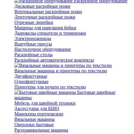
Раскройное оборудование
Дисковые расройные ножи
Вертикальные раскройные ножи
Ленточные раскройные ножи
Отрезные линейки
Машины для нарезания бейки
Дыроколы-спекатели и термоножи
Электроножницы
Вырубные прессы
Настилочное оборудование
Раскройные столы
Раскройные автоматические комлексы
Вязальные машины и принтеры по текстилю
Двухфонтурные
Однофонтурные
Принтеры для печати по текстилю
Бытовые швейные
машины
Мебель для швейной техники
Аксессуары для БШО
Манекены портновские
Вязальные машины
Оверлоки бытовые
Распошивальные машины