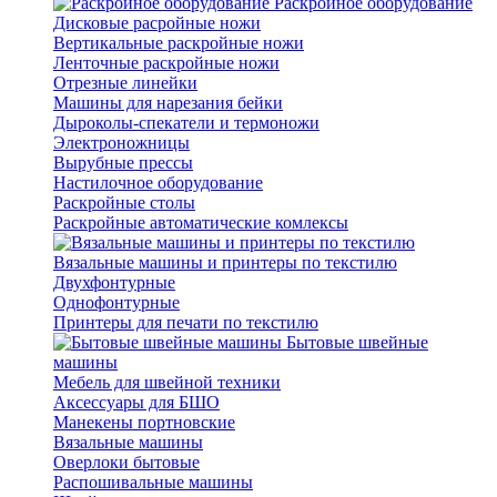
Раскройное оборудование
Дисковые расройные ножи
Вертикальные раскройные ножи
Ленточные раскройные ножи
Отрезные линейки
Машины для нарезания бейки
Дыроколы-спекатели и термоножи
Электроножницы
Вырубные прессы
Настилочное оборудование
Раскройные столы
Раскройные автоматические комлексы
Вязальные машины и принтеры по текстилю
Двухфонтурные
Однофонтурные
Принтеры для печати по текстилю
Бытовые швейные
машины
Мебель для швейной техники
Аксессуары для БШО
Манекены портновские
Вязальные машины
Оверлоки бытовые
Распошивальные машины