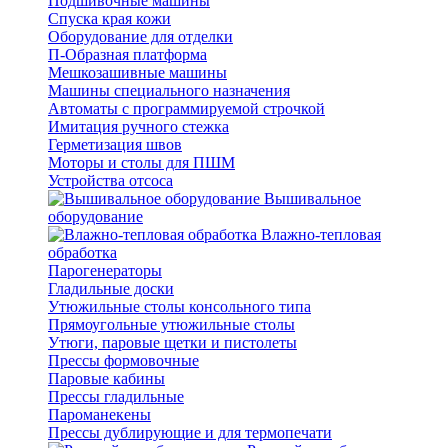
Подшивочные машины
Спуска края кожи
Оборудование для отделки
П-Образная платформа
Мешкозашивные машины
Машины специального назначения
Автоматы с программируемой строчкой
Имитация ручного стежка
Герметизация швов
Моторы и столы для ПШМ
Устройства отсоса
Вышивальное
оборудование
Влажно-тепловая
обработка
Парогенераторы
Гладильные доски
Утюжильные столы консольного типа
Прямоугольные утюжильные столы
Утюги, паровые щетки и пистолеты
Прессы формовочные
Паровые кабины
Прессы гладильные
Пароманекены
Прессы дублирующие и для термопечати