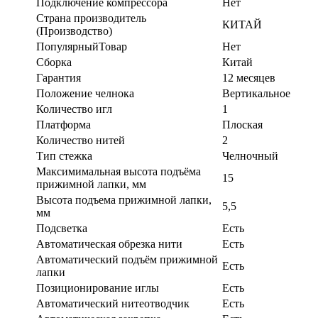
Подключение компрессора
Нет
Страна производитель
КИТАЙ
(Производство)
ПопулярныйТовар
Нет
Сборка
Китай
Гарантия
12 месяцев
Положение челнока
Вертикальное
Количество игл
1
Платформа
Плоская
Количество нитей
2
Тип стежка
Челночный
Максимимальная высота подъёма
15
прижимной лапки, мм
Высота подъема прижимной лапки,
5,5
мм
Подсветка
Есть
Автоматическая обрезка нити
Есть
Автоматический подъём прижимной
Есть
лапки
Позиционирование иглы
Есть
Автоматический нитеотводчик
Есть