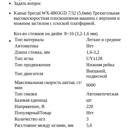
Задать вопрос
Kansai Special WX-8803GD 7/32 (5,6мм) Трехигольная
высокоскоростная плоскошовная машина с верхним и
нижним застилом с плоской платформой.
Кол-во стежков на дюйм 8~16 (3,2-1,6 мм).
Тип материала
Легкие и средние
Автоматика
Нет
Длина стежка, мм
1,6-3,2
Тип иглы
UYx128
Тип продвижения
Нижняя рейка
Внешний,
Тип двигателя
подвесной
Максимальная скорость шитья, ст/
6000
мин
Тип смазки
Автоматическая
Базовая единица
шт
Напряжение, В
220
ПопулярныйТовар
Нет
Количество игл
3
Расстояние между иглами, мм
5,6