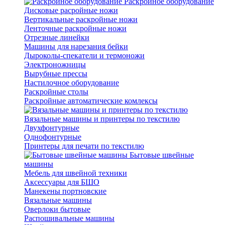
Раскройное оборудование
Дисковые расройные ножи
Вертикальные раскройные ножи
Ленточные раскройные ножи
Отрезные линейки
Машины для нарезания бейки
Дыроколы-спекатели и термоножи
Электроножницы
Вырубные прессы
Настилочное оборудование
Раскройные столы
Раскройные автоматические комлексы
Вязальные машины и принтеры по текстилю
Двухфонтурные
Однофонтурные
Принтеры для печати по текстилю
Бытовые швейные
машины
Мебель для швейной техники
Аксессуары для БШО
Манекены портновские
Вязальные машины
Оверлоки бытовые
Распошивальные машины