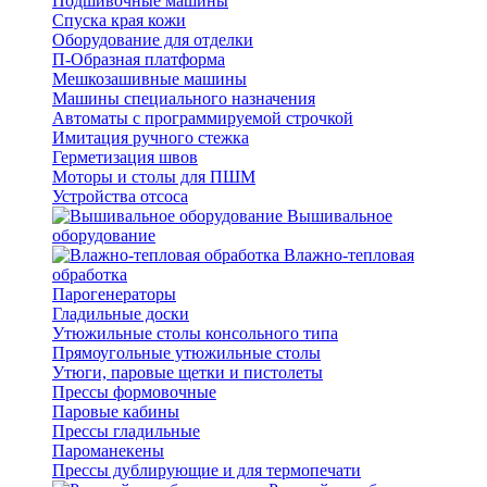
Подшивочные машины
Спуска края кожи
Оборудование для отделки
П-Образная платформа
Мешкозашивные машины
Машины специального назначения
Автоматы с программируемой строчкой
Имитация ручного стежка
Герметизация швов
Моторы и столы для ПШМ
Устройства отсоса
Вышивальное
оборудование
Влажно-тепловая
обработка
Парогенераторы
Гладильные доски
Утюжильные столы консольного типа
Прямоугольные утюжильные столы
Утюги, паровые щетки и пистолеты
Прессы формовочные
Паровые кабины
Прессы гладильные
Пароманекены
Прессы дублирующие и для термопечати