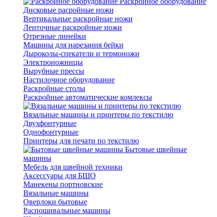
Раскройное оборудование
Дисковые расройные ножи
Вертикальные раскройные ножи
Ленточные раскройные ножи
Отрезные линейки
Машины для нарезания бейки
Дыроколы-спекатели и термоножи
Электроножницы
Вырубные прессы
Настилочное оборудование
Раскройные столы
Раскройные автоматические комлексы
Вязальные машины и принтеры по текстилю
Двухфонтурные
Однофонтурные
Принтеры для печати по текстилю
Бытовые швейные
машины
Мебель для швейной техники
Аксессуары для БШО
Манекены портновские
Вязальные машины
Оверлоки бытовые
Распошивальные машины