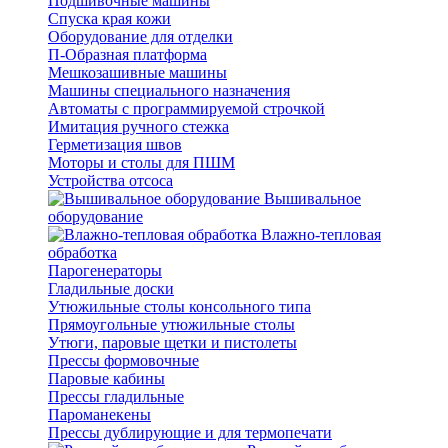
Подшивочные машины
Спуска края кожи
Оборудование для отделки
П-Образная платформа
Мешкозашивные машины
Машины специального назначения
Автоматы с программируемой строчкой
Имитация ручного стежка
Герметизация швов
Моторы и столы для ПШМ
Устройства отсоса
Вышивальное
оборудование
Влажно-тепловая
обработка
Парогенераторы
Гладильные доски
Утюжильные столы консольного типа
Прямоугольные утюжильные столы
Утюги, паровые щетки и пистолеты
Прессы формовочные
Паровые кабины
Прессы гладильные
Пароманекены
Прессы дублирующие и для термопечати