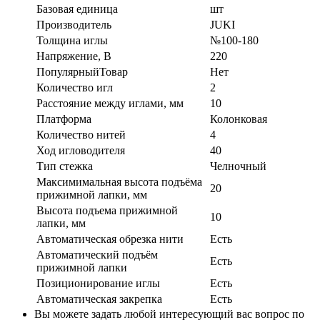
Базовая единица
шт
Производитель
JUKI
Толщина иглы
№100-180
Напряжение, В
220
ПопулярныйТовар
Нет
Количество игл
2
Расстояние между иглами, мм
10
Платформа
Колонковая
Количество нитей
4
Ход игловодителя
40
Тип стежка
Челночный
Максимимальная высота подъёма
20
прижимной лапки, мм
Высота подъема прижимной
10
лапки, мм
Автоматическая обрезка нити
Есть
Автоматический подъём
Есть
прижимной лапки
Позиционирование иглы
Есть
Автоматическая закрепка
Есть
Вы можете задать любой интересующий вас вопрос по