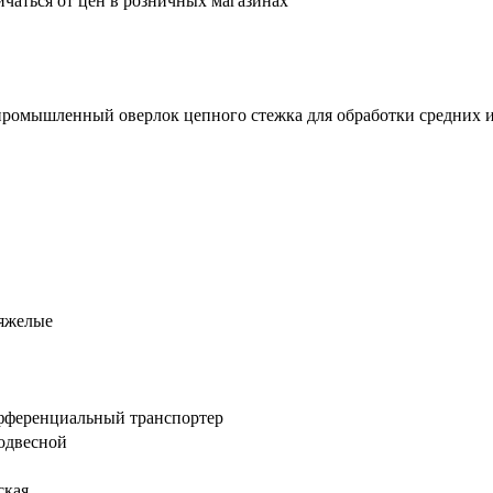
ичаться от цен в розничных магазинах
омышленный оверлок цепного стежка для обработки средних и
тяжелые
ференциальный транспортер
одвесной
ская