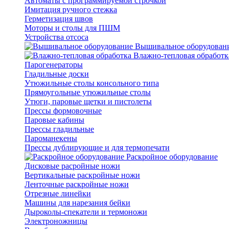
Автоматы с программируемой строчкой
Имитация ручного стежка
Герметизация швов
Моторы и столы для ПШМ
Устройства отсоса
Вышивальное оборудован
Влажно-тепловая обработк
Парогенераторы
Гладильные доски
Утюжильные столы консольного типа
Прямоугольные утюжильные столы
Утюги, паровые щетки и пистолеты
Прессы формовочные
Паровые кабины
Прессы гладильные
Пароманекены
Прессы дублирующие и для термопечати
Раскройное оборудование
Дисковые расройные ножи
Вертикальные раскройные ножи
Ленточные раскройные ножи
Отрезные линейки
Машины для нарезания бейки
Дыроколы-спекатели и термоножи
Электроножницы