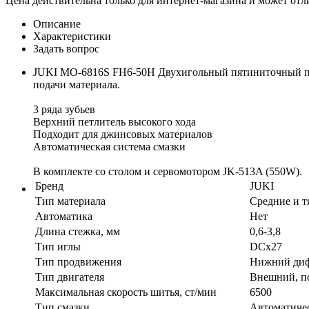
Цена действительна только для интернет-магазина и может отл
Описание
Характеристики
Задать вопрос
JUKI MO-6816S FH6-50H Двухигольный пятиниточный пр
подачи материала.
3 ряда зубьев
Верхний петлитель высокого хода
Подходит для джинсовых материалов
Автоматическая система смазки
В комплекте со столом и сервомотором JK-513A (550W).
Бренд
JUKI
Тип материала
Средние и 
Автоматика
Нет
Длина стежка, мм
0,6-3,8
Тип иглы
DCx27
Тип продвижения
Нижний диф
Тип двигателя
Внешний, п
Максимальная скорость шитья, ст/мин
6500
Тип смазки
Автоматиче