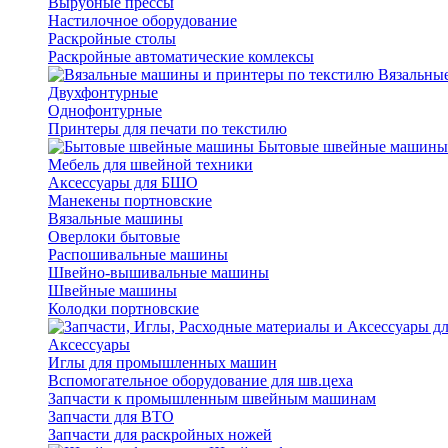
Вырубные прессы
Настилочное оборудование
Раскройные столы
Раскройные автоматические комлексы
Вязальные
Двухфонтурные
Однофонтурные
Принтеры для печати по текстилю
Бытовые швейные машины
Мебель для швейной техники
Аксессуары для БШО
Манекены портновские
Вязальные машины
Оверлоки бытовые
Распошивальные машины
Швейно-вышивальные машины
Швейные машины
Колодки портновские
Аксессуары
Иглы для промышленных машин
Вспомогательное оборудование для шв.цеха
Запчасти к промышленным швейным машинам
Запчасти для ВТО
Запчасти для раскройных ножей