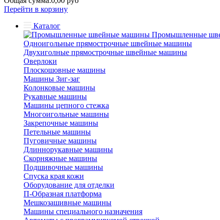
Общая сумма:
0,00 руб
Перейти в корзину
Каталог
Промышленные шв
Одноигольные прямострочные швейные машины
Двухиголные прямострочные швейные машины
Оверлоки
Плоскошовные машины
Машины Зиг-заг
Колонковые машины
Рукавные машины
Машины цепного стежка
Многоигольные машины
Закрепочные машины
Петельные машины
Пуговичные машины
Длиннорукавные машины
Скорняжные машины
Подшивочные машины
Спуска края кожи
Оборудование для отделки
П-Образная платформа
Мешкозашивные машины
Машины специального назначения