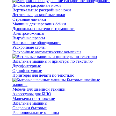
Раскройное оборудование
Дисковые расройные ножи
Вертикальные раскройные ножи
Ленточные раскройные ножи
Отрезные линейки
Машины для нарезания бейки
Дыроколы-спекатели и термоножи
Электроножницы
Вырубные прессы
Настилочное оборудование
Раскройные столы
Раскройные автоматические комлексы
Вязальные машины и принтеры по текстилю
Двухфонтурные
Однофонтурные
Принтеры для печати по текстилю
Бытовые швейные
машины
Мебель для швейной техники
Аксессуары для БШО
Манекены портновские
Вязальные машины
Оверлоки бытовые
Распошивальные машины