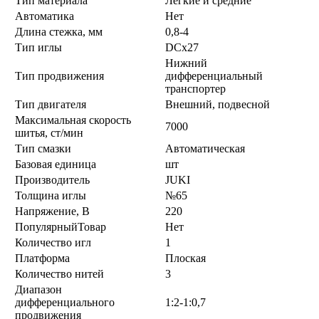
Тип материала
Легкие и средние
Автоматика
Нет
Длина стежка, мм
0,8-4
Тип иглы
DCx27
Нижний
Тип продвижения
дифференциальный
транспортер
Тип двигателя
Внешний, подвесной
Максимальная скорость
7000
шитья, ст/мин
Тип смазки
Автоматическая
Базовая единица
шт
Производитель
JUKI
Толщина иглы
№65
Напряжение, В
220
ПопулярныйТовар
Нет
Количество игл
1
Платформа
Плоская
Количество нитей
3
Диапазон
дифференциального
1:2-1:0,7
продвижения