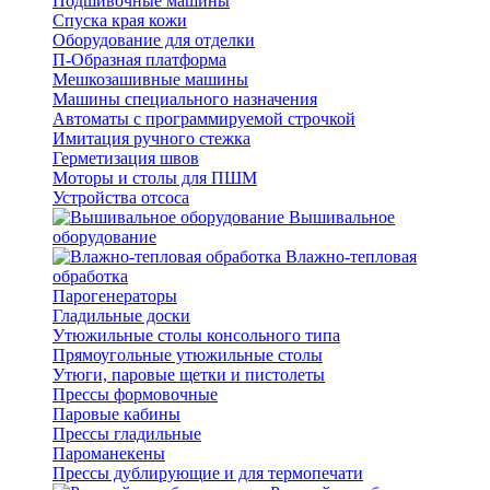
Подшивочные машины
Спуска края кожи
Оборудование для отделки
П-Образная платформа
Мешкозашивные машины
Машины специального назначения
Автоматы с программируемой строчкой
Имитация ручного стежка
Герметизация швов
Моторы и столы для ПШМ
Устройства отсоса
Вышивальное
оборудование
Влажно-тепловая
обработка
Парогенераторы
Гладильные доски
Утюжильные столы консольного типа
Прямоугольные утюжильные столы
Утюги, паровые щетки и пистолеты
Прессы формовочные
Паровые кабины
Прессы гладильные
Пароманекены
Прессы дублирующие и для термопечати