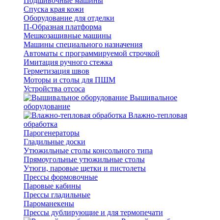
Подшивочные машины
Спуска края кожи
Оборудование для отделки
П-Образная платформа
Мешкозашивные машины
Машины специального назначения
Автоматы с программируемой строчкой
Имитация ручного стежка
Герметизация швов
Моторы и столы для ПШМ
Устройства отсоса
Вышивальное
оборудование
Влажно-тепловая
обработка
Парогенераторы
Гладильные доски
Утюжильные столы консольного типа
Прямоугольные утюжильные столы
Утюги, паровые щетки и пистолеты
Прессы формовочные
Паровые кабины
Прессы гладильные
Пароманекены
Прессы дублирующие и для термопечати