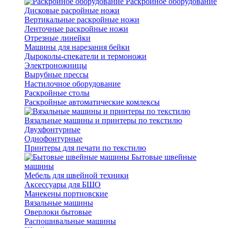
Раскройное оборудование
Дисковые расройные ножи
Вертикальные раскройные ножи
Ленточные раскройные ножи
Отрезные линейки
Машины для нарезания бейки
Дыроколы-спекатели и термоножи
Электроножницы
Вырубные прессы
Настилочное оборудование
Раскройные столы
Раскройные автоматические комлексы
Вязальные машины и принтеры по текстилю
Двухфонтурные
Однофонтурные
Принтеры для печати по текстилю
Бытовые швейные
машины
Мебель для швейной техники
Аксессуары для БШО
Манекены портновские
Вязальные машины
Оверлоки бытовые
Распошивальные машины