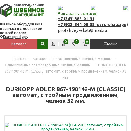
Заказать звонок
+7 (343) 382-01-31
+7 (922) 344-00-38 (есть whatsapp)
Швейное оборудование
и запчасти с доставкой
profshvey-ekat@mail.ru
по всей России
Екатеринбург
Вход
Сравнить
Избранное
Корзина
0
0
0
Каталог
Меню
Поиск по сайту
Главная
-
Каталог
-
Промышленные швейные машины
-
Одноигольные прямострочные швейные машины
-
DURKOPP ADLER
867-190142-М (CLASSIC) автомат, с тройным продвижением, челнок 32
мм.
DURKOPP ADLER 867-190142-М (CLASSIC)
автомат, с тройным продвижением,
челнок 32 мм.