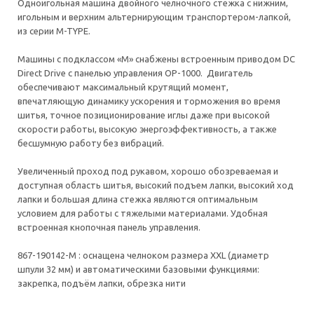
Одноигольная машина двойного челночного стежка с нижним,
игольным и верхним альтернирующим транспортером-лапкой,
из серии M-TYPE.
Машины с подклассом «М» снабжены встроенным приводом DC
Direct Drive с панелью управления ОР-1000. Двигатель
обеспечивают максимальный крутящий момент,
впечатляющую динамику ускорения и торможения во время
шитья, точное позиционирование иглы даже при высокой
скорости работы, высокую энергоэффективность, а также
бесшумную работу без вибраций.
Увеличенный проход под рукавом, хорошо обозреваемая и
доступная область шитья, высокий подъем лапки, высокий ход
лапки и большая длина стежка являются оптимальным
условием для работы с тяжелыми материалами. Удобная
встроенная кнопочная панель управления.
867-190142-М : оснащена челноком размера XXL (диаметр
шпули 32 мм) и автоматическими базовыми функциями:
закрепка, подъём лапки, обрезка нити