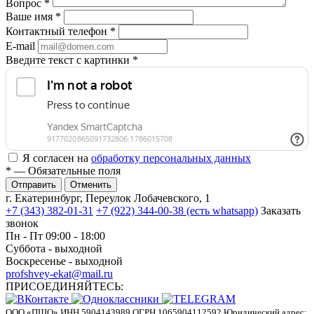
Вопрос
*
Ваше имя
*
Контактный телефон
*
E-mail
Введите текст с картинки
*
Я согласен на
обработку персональных данных
*
— Обязательные поля
Отменить
г. Екатеринбург, Переулок Лобачевского, 1
+7 (343) 382-01-31
+7 (922) 344-00-38 (есть whatsapp)
Заказать
звонок
Пн - Пт 09:00 - 18:00
Суббота - выходной
Воскресенье - выходной
profshvey-ekat@mail.ru
ПРИСОЕДИНЯЙТЕСЬ:
ООО «ПШО»
ИНН 5904143989
ОГРН 1065904112592
Юридический адрес: