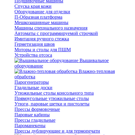
Подшивочные машины
Спуска края кожи
Оборудование для отделки
П-Образная платформа
Мешкозашивные машины
Машины специального назначения
Автоматы с программируемой строчкой
Имитация ручного стежка
Герметизация швов
Моторы и столы для ПШМ
Устройства отсоса
Вышивальное
оборудование
Влажно-тепловая
обработка
Парогенераторы
Гладильные доски
Утюжильные столы консольного типа
Прямоугольные утюжильные столы
Утюги, паровые щетки и пистолеты
Прессы формовочные
Паровые кабины
Прессы гладильные
Пароманекены
Прессы дублирующие и для термопечати