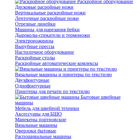
Раскройное оборудование
Дисковые расройные ножи
Вертикальные раскройные ножи
Ленточные раскройные ножи
Отрезные линейки
Машины для нарезания бейки
Дыроколы-спекатели и термоножи
Электроножницы
Вырубные прессы
Настилочное оборудование
Раскройные столы
Раскройные автоматические комлексы
Вязальные машины и принтеры по текстилю
Двухфонтурные
Однофонтурные
Принтеры для печати по текстилю
Бытовые швейные
машины
Мебель для швейной техники
Аксессуары для БШО
Манекены портновские
Вязальные машины
Оверлоки бытовые
Распошивальные машины