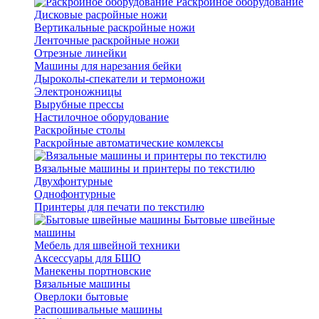
Раскройное оборудование
Дисковые расройные ножи
Вертикальные раскройные ножи
Ленточные раскройные ножи
Отрезные линейки
Машины для нарезания бейки
Дыроколы-спекатели и термоножи
Электроножницы
Вырубные прессы
Настилочное оборудование
Раскройные столы
Раскройные автоматические комлексы
Вязальные машины и принтеры по текстилю
Двухфонтурные
Однофонтурные
Принтеры для печати по текстилю
Бытовые швейные
машины
Мебель для швейной техники
Аксессуары для БШО
Манекены портновские
Вязальные машины
Оверлоки бытовые
Распошивальные машины