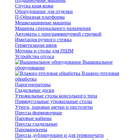
Подшивочные машины
Спуска края кожи
Оборудование для отделки
П-Образная платформа
Мешкозашивные машины
Машины специального назначения
Автоматы с программируемой строчкой
Имитация ручного стежка
Герметизация швов
Моторы и столы для ПШМ
Устройства отсоса
Вышивальное
оборудование
Влажно-тепловая
обработка
Парогенераторы
Гладильные доски
Утюжильные столы консольного типа
Прямоугольные утюжильные столы
Утюги, паровые щетки и пистолеты
Прессы формовочные
Паровые кабины
Прессы гладильные
Пароманекены
Прессы дублирующие и для термопечати