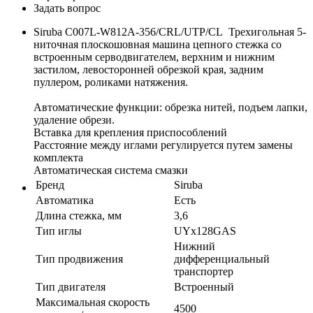
Задать вопрос
Siruba C007L-W812A-356/CRL/UTP/CL Трехигольная 5-
ниточная плоскошовная машина цепного стежка со
встроенным серводвигателем, верхним и нижним
застилом, левосторонней обрезкой края, задним
пуллером, роликами натяжения.
Автоматические функции: обрезка нитей, подъем лапки,
удаление обрези.
Вставка для крепления приспособлений
Расстояние между иглами регулируется путем замены
комплекта
Автоматическая система смазки
Бренд
Siruba
Автоматика
Есть
Длина стежка, мм
3,6
Тип иглы
UYx128GAS
Нижний
Тип продвижения
дифференциальный
транспортер
Тип двигателя
Встроенный
Максимальная скорость
4500