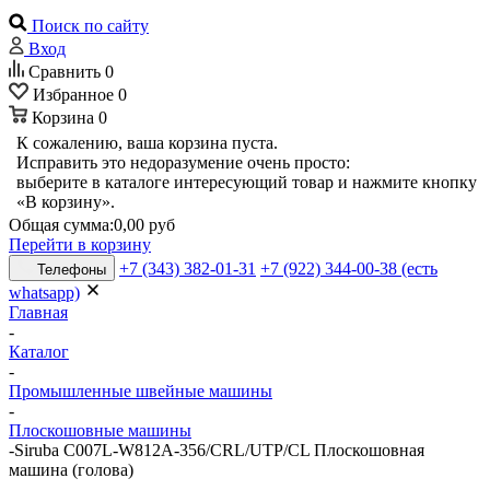
Поиск по сайту
Вход
Сравнить
0
Избранное
0
Корзина
0
К сожалению, ваша корзина пуста.
Исправить это недоразумение очень просто:
выберите в каталоге интересующий товар и нажмите кнопку
«В корзину».
Общая сумма:
0,00 руб
Перейти в корзину
+7 (343) 382-01-31
+7 (922) 344-00-38 (есть
Телефоны
whatsapp)
Главная
-
Каталог
-
Промышленные швейные машины
-
Плоскошовные машины
-
Siruba C007L-W812A-356/CRL/UTP/CL Плоскошовная
машина (голова)