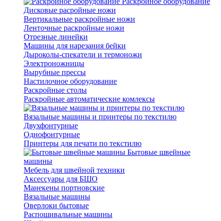
Раскройное оборудование
Дисковые расройные ножи
Вертикальные раскройные ножи
Ленточные раскройные ножи
Отрезные линейки
Машины для нарезания бейки
Дыроколы-спекатели и термоножи
Электроножницы
Вырубные прессы
Настилочное оборудование
Раскройные столы
Раскройные автоматические комлексы
Вязальные машины и принтеры по текстилю
Двухфонтурные
Однофонтурные
Принтеры для печати по текстилю
Бытовые швейные
машины
Мебель для швейной техники
Аксессуары для БШО
Манекены портновские
Вязальные машины
Оверлоки бытовые
Распошивальные машины