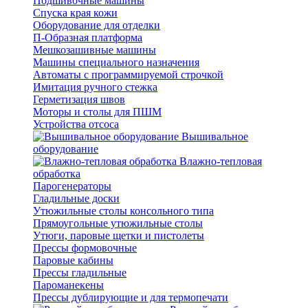
Подшивочные машины
Спуска края кожи
Оборудование для отделки
П-Образная платформа
Мешкозашивные машины
Машины специального назначения
Автоматы с программируемой строчкой
Имитация ручного стежка
Герметизация швов
Моторы и столы для ПШМ
Устройства отсоса
Вышивальное
оборудование
Влажно-тепловая
обработка
Парогенераторы
Гладильные доски
Утюжильные столы консольного типа
Прямоугольные утюжильные столы
Утюги, паровые щетки и пистолеты
Прессы формовочные
Паровые кабины
Прессы гладильные
Пароманекены
Прессы дублирующие и для термопечати