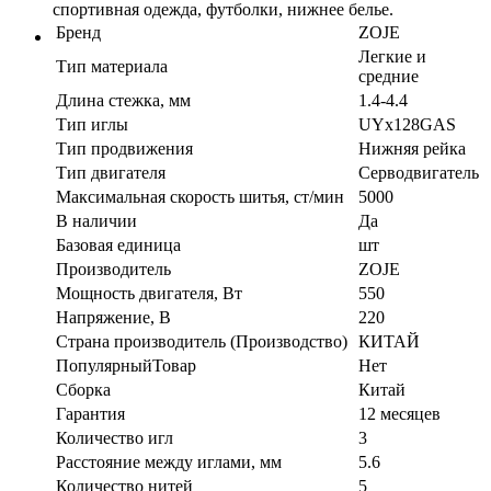
спортивная одежда, футболки, нижнее белье.
Бренд
ZOJE
Легкие и
Тип материала
средние
Длина стежка, мм
1.4-4.4
Тип иглы
UYx128GAS
Тип продвижения
Нижняя рейка
Тип двигателя
Серводвигатель
Максимальная скорость шитья, ст/мин
5000
В наличии
Да
Базовая единица
шт
Производитель
ZOJE
Мощность двигателя, Вт
550
Напряжение, В
220
Страна производитель (Производство)
КИТАЙ
ПопулярныйТовар
Нет
Сборка
Китай
Гарантия
12 месяцев
Количество игл
3
Расстояние между иглами, мм
5.6
Количество нитей
5