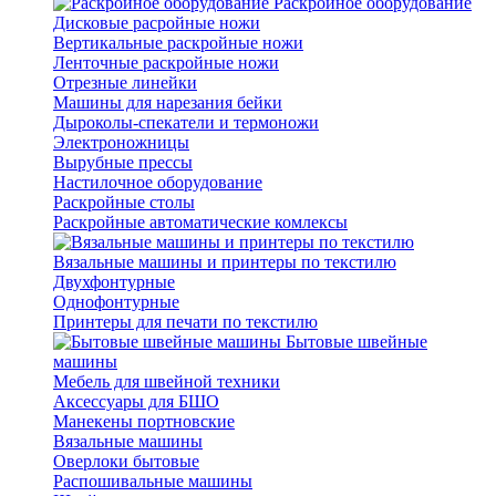
Раскройное оборудование
Дисковые расройные ножи
Вертикальные раскройные ножи
Ленточные раскройные ножи
Отрезные линейки
Машины для нарезания бейки
Дыроколы-спекатели и термоножи
Электроножницы
Вырубные прессы
Настилочное оборудование
Раскройные столы
Раскройные автоматические комлексы
Вязальные машины и принтеры по текстилю
Двухфонтурные
Однофонтурные
Принтеры для печати по текстилю
Бытовые швейные
машины
Мебель для швейной техники
Аксессуары для БШО
Манекены портновские
Вязальные машины
Оверлоки бытовые
Распошивальные машины