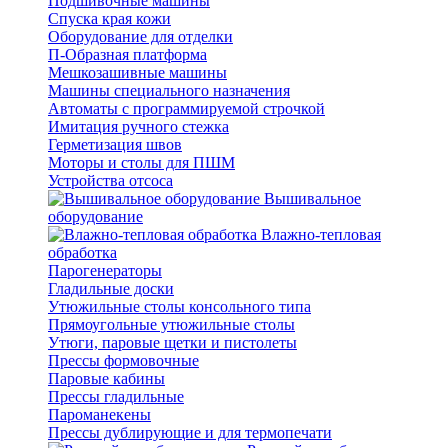
Подшивочные машины
Спуска края кожи
Оборудование для отделки
П-Образная платформа
Мешкозашивные машины
Машины специального назначения
Автоматы с программируемой строчкой
Имитация ручного стежка
Герметизация швов
Моторы и столы для ПШМ
Устройства отсоса
Вышивальное
оборудование
Влажно-тепловая
обработка
Парогенераторы
Гладильные доски
Утюжильные столы консольного типа
Прямоугольные утюжильные столы
Утюги, паровые щетки и пистолеты
Прессы формовочные
Паровые кабины
Прессы гладильные
Пароманекены
Прессы дублирующие и для термопечати